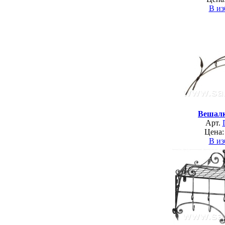
В из
Вешалк
Арт.
Цена:
В из