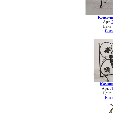
Консоль
Арт.
Цена:
В из
Камин
Арт.
Л
Цена:
В из