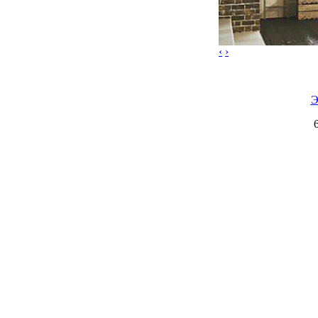
‹
›
Э