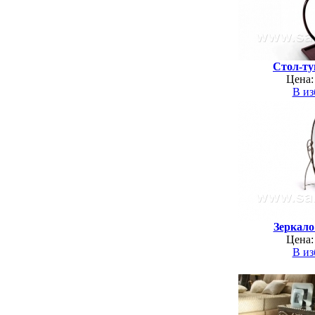
Стол-ту
Цена:
В из
Зеркало
Цена:
В из