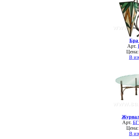
Бра
Арт.
Цена:
В из
Журнал
Арт.
БГ
Цена:
В из