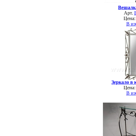
Вешалк
Арт.
Цена:
В из
Зеркало в 
Цена:
В из