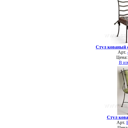
Стул кованый 
Арт.
Цена:
В из
Стул ков
Арт.
Цена: