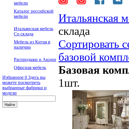
мебели
Каталог российской
Итальянская м
мебели
склада
Итальянская мебель
Со склада
Сортировать с
Мебель из Китая в
наличии
базовой компл
Распродажи и Акции
Базовая комп
Офисная мебель
Избранное
0
Здесь вы
1шт.
можете посмотреть
выбранные фабрики и
модели