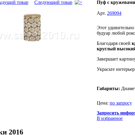
ыдущий товар
Следующий товар
Пуф с кружевам
Арт.
269094
Этот удивительно
будуар любой ро
Благодаря своей
к
круглый высоки
Завершает картин
Украсьте интерье
Габариты:
Диамет
Цена:
по запросу
Запросить инфор
В избранное
ки 2016