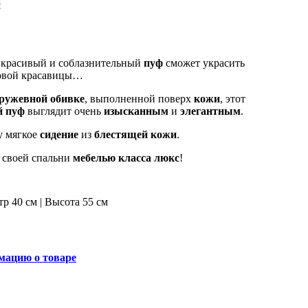
и
 красивый и соблазнительный
пуф
сможет украсить
ковой красавицы…
ружевной обивке
, выполненной поверх
кожи
, этот
й пуф
выглядит очень
изысканным
и
элегантным
.
у мягкое
сидение
из
блестящей кожи
.
р своей спальни
мебелью класса люкс
!
р 40 см | Высота 55 см
мацию о товаре