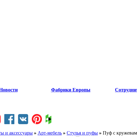
Новости
Фабрики Европы
Сотрудни
ты и аксессуары
»
Арт-мебель
»
Стулья и пуфы
»
Пуф с кружева