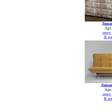
Дива
Арт
цену 
В из
Диван 
Арт
цену 
В из