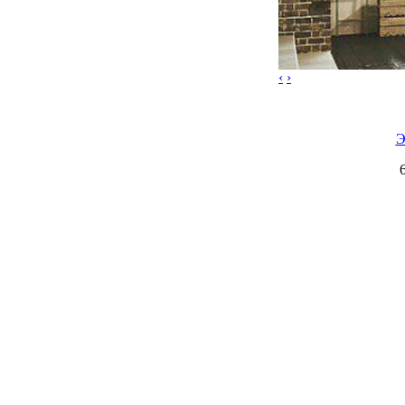
‹
›
Э