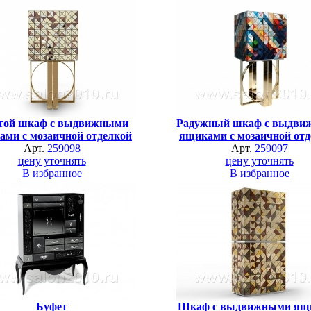
той шкаф с выдвижными
Радужный шкаф с выдви
ами с мозаичной отделкой
ящиками с мозаичной отд
Арт.
259098
Арт.
259097
цену уточнять
цену уточнять
В избранное
В избранное
Буфет
Шкаф с выдвижными ящ