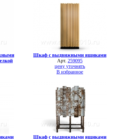
жными
Шкаф с выдвижными ящиками
елкой
Арт.
259095
цену уточнять
В избранное
иками
Шкаф с выдвижными ящиками