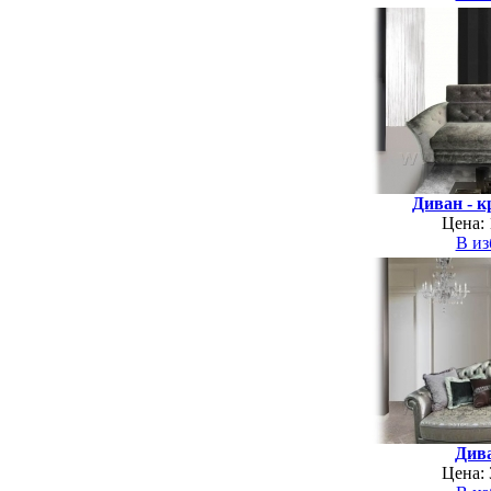
Диван - к
Цена: 
В из
Див
Цена: 