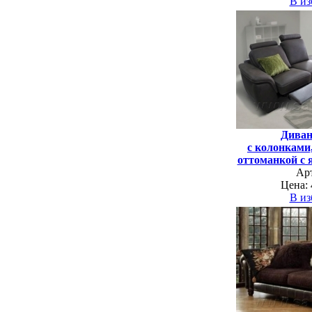
В из
Дива
с колонками
оттоманкой с 
Ар
Цена: 
В из