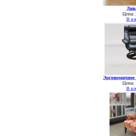
Див
Цена: 
В из
Эргономичное 
Цена: 
В из