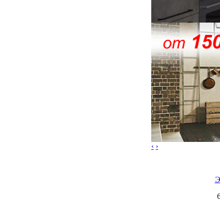
‹
›
Э