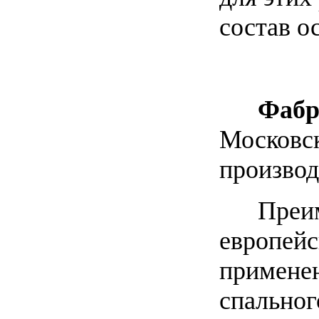
состав о
Фабрик
Московск
произво
Преимущ
европейс
примене
спальног