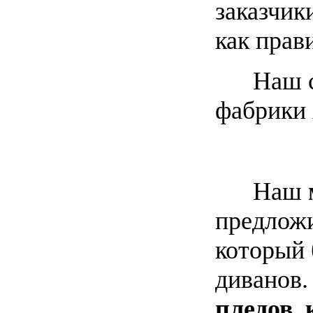
заказчик
как прав
Наш са
фабрики 
Наш
предлож
который 
диванов.
пледов, 