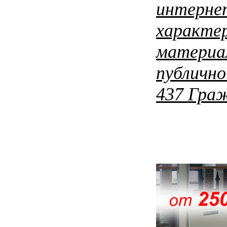
интерне
характер
материал
публичн
437 Граж