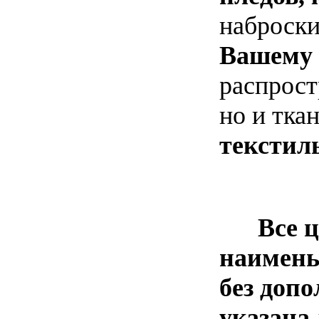
наброски
Вашему
распрост
но и тка
текстил
Все 
наименьш
без доп
указана