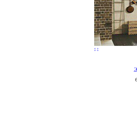
‹
›
Э