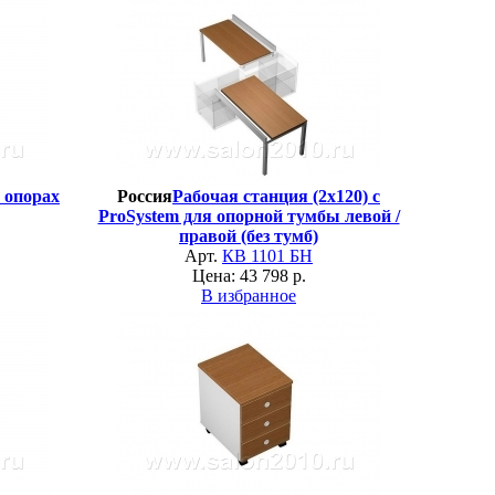
 опорах
Россия
Рабочая станция (2х120) с
ProSystem для опорной тумбы левой /
правой (без тумб)
Арт.
КВ 1101 БН
Цена: 43 798 р.
В избранное