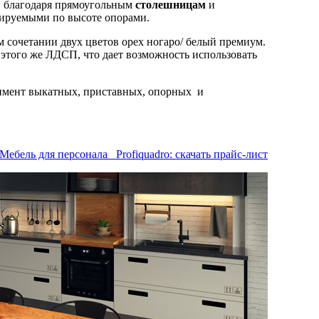
и благодаря прямоугольным
столешницам
и
лируемыми по высоте опорами.
сочетании двух цветов орех ногаро/ белый премиум.
того же ЛДСП, что дает возможность использовать
имент выкатных, приставных, опорных и
Мебель для персонала Profiquadro: скачать прайс-лист