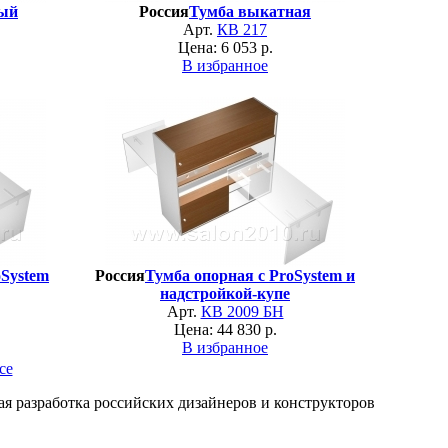
ый
Россия
Тумба выкатная
Арт.
КВ 217
Цена: 6 053 р.
В избранное
oSystem
Россия
Тумба опорная с ProSystem и
надстройкой-купе
Арт.
КВ 2009 БН
Цена: 44 830 р.
В избранное
се
я разработка российских дизайнеров и конструкторов