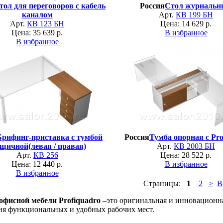
тол для переговоров с кабель
Россия
Стол журнальн
каналом
Арт.
КВ 199 БН
Арт.
КВ 123 БН
Цена: 14 629 р.
Цена: 35 639 р.
В избранное
В избранное
Брифинг-приставка с тумбой
Россия
Тумба опорная с Pr
ящичной(левая / правая)
Арт.
КВ 2003 БН
Арт.
КВ 256
Цена: 28 522 р.
Цена: 12 440 р.
В избранное
В избранное
Страницы:
1
2
>
В
офисной мебели Profiquadro
–это оригинальная и инновационна
ия функциональных и удобных рабочих мест.