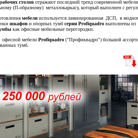
рабочих столов
отражают последний тренд современной мебел
ьному (П-образному) металлокаркасу, который выполнен с регу
товления
мебели
используется ламинированная ДСП, в модном 
енки
шкафов
и опорных тумб
серии Profiquadro
выполнены из э
умбы
как офисные мобильные перегородки.
офисной мебели
Profiquadro
("Профиквадро") большой ассорт
ванных тумб.