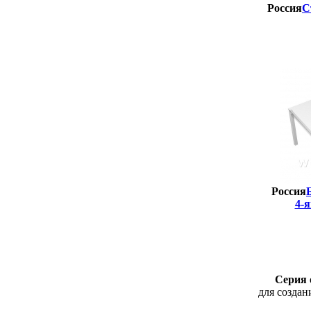
Россия
С
Россия
4-
Серия 
для создан