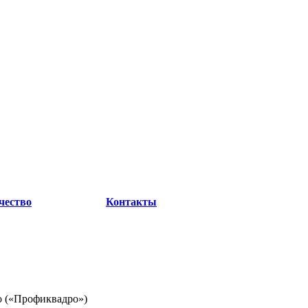
чество
Контакты
o («Профиквадро»)