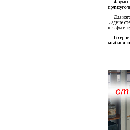
Формы
прямоугол
Для изго
Задние ст
шкафы и
т
В серии 
комбиниро