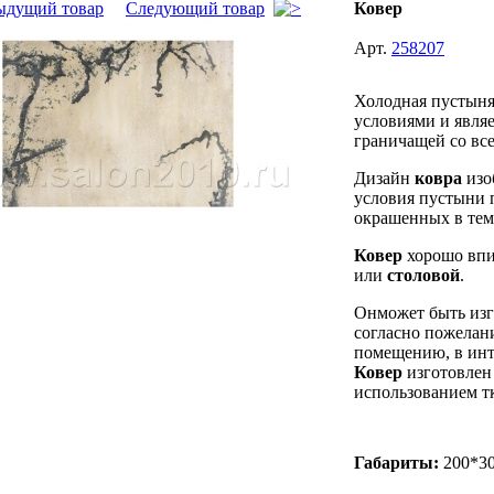
ыдущий товар
Следующий товар
Ковер
Арт.
258207
Холодная пустын
условиями и являе
граничащей со вс
Дизайн
ковра
изо
условия пустыни 
окрашенных в тем
Ковер
хорошо вп
или
столовой
.
Онможет быть из
согласно пожелани
помещению, в инте
Ковер
изготовле
использованием 
Габариты:
200*3