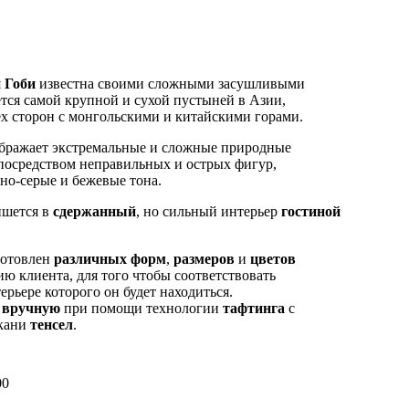
я
Гоби
известна своими сложными засушливыми
тся самой крупной и сухой пустыней в Азии,
ех сторон с монгольскими и китайскими горами.
бражает экстремальные и сложные природные
посредством неправильных и острых фигур,
но-серые и бежевые тона.
ишется в
сдержанный
, но сильный интерьер
гостиной
готовлен
различных форм
,
размеров
и
цветов
ю клиента, для того чтобы соответствовать
рьере которого он будет находиться.
н
вручную
при помощи технологии
тафтинга
с
ткани
тенсел
.
00