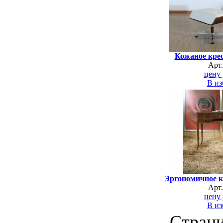
Кожаное крес
Арт
цену 
В из
Эргономичное к
Арт
цену 
В из
Стран