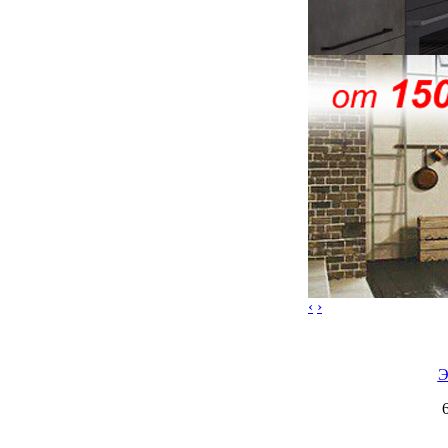
‹
›
Э