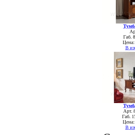
Тумб
Ар
Габ. 
Цена:
В из
Тумб
Арт. 
Габ. 1
Цена:
В из