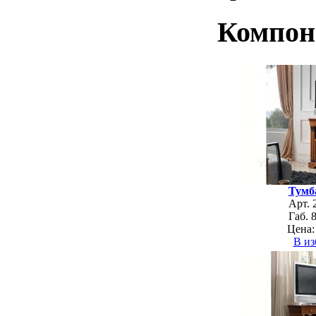
Компон
Тумб
Арт. 
Габ. 
Цена:
В из