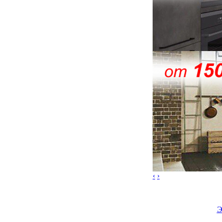
‹
›
Э