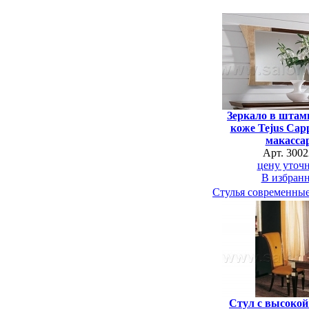
Зеркало в штам
коже Tejus Cap
макасса
Арт. 3002
цену уточн
В избран
Стулья современны
Стул с высокой