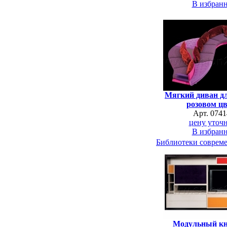
В избран
Мягкий диван дл
розовом цв
Арт. 0741
цену уточн
В избран
Библиотеки соврем
Модульный к