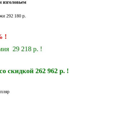
м изголовьем
жи 292 180 р.
 !
ия 29 218 р. !
о скидкой 262 962 р. !
мпляр