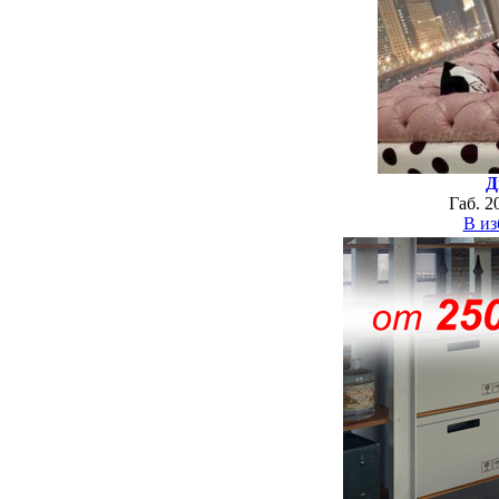
Д
Габ. 2
В из