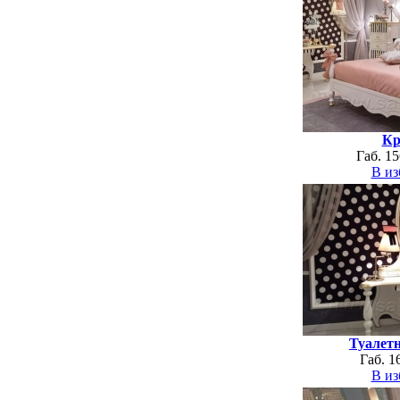
Кр
Габ. 1
В из
Туалет
Габ. 1
В из