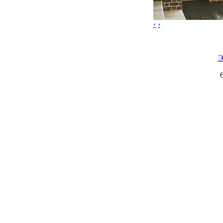
‹
›
Э