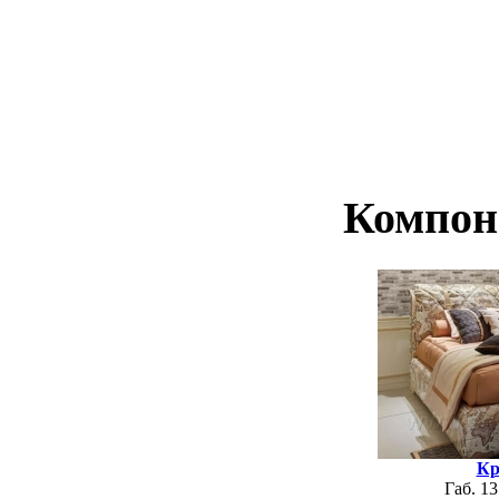
Компон
Кр
Габ. 1