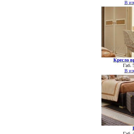
В из
Кресло 
Габ. 
В из
Габ. 