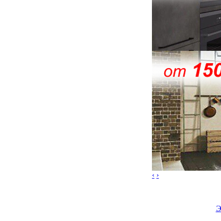
‹
›
Э