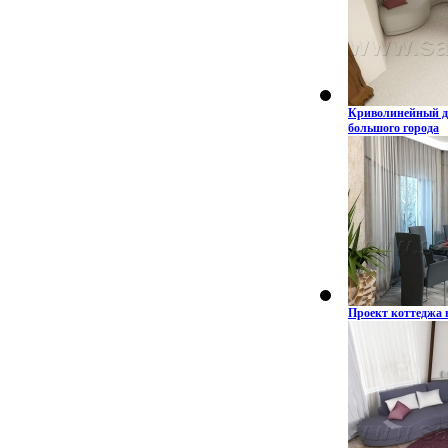
Криволинейный ди
большого города
Проект коттеджа 