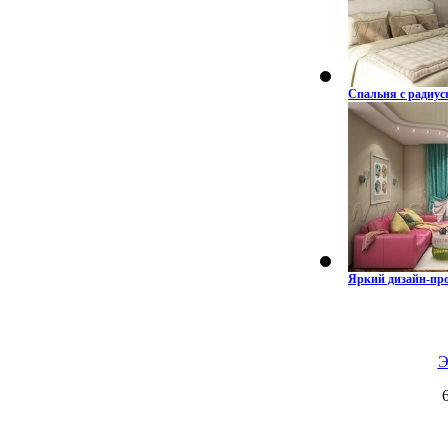
Спальня с радиу
Яркий дизайн-про
Э