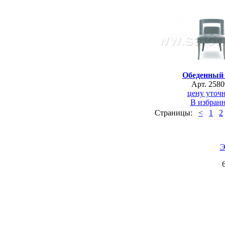
Обеденный 
Арт. 2580
цену уточн
В избран
Страницы:
<
1
2
Э